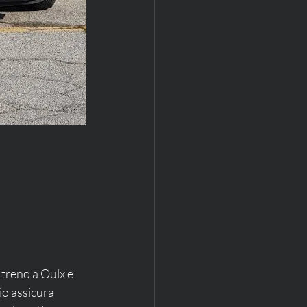
 treno a Oulx e 
io assicura 