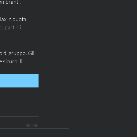
gombranti.
ax in quota. 
uparti di 
 di gruppo. Gli 
sicuro. Il 