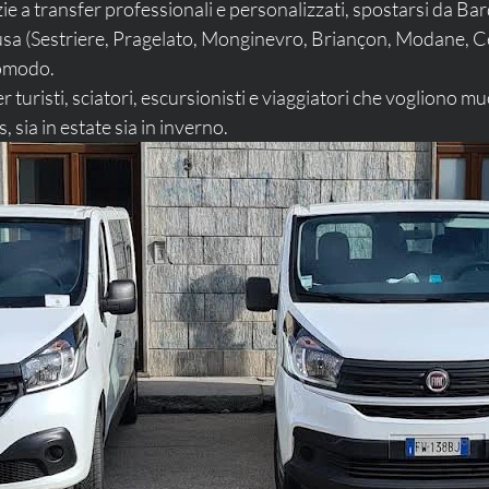
azie a transfer professionali e personalizzati, spostarsi da B
lsusa (Sestriere, Pragelato, Monginevro, Briançon, Modane, C
comodo.
er turisti, sciatori, escursionisti e viaggiatori che vogliono mu
sia in estate sia in inverno.