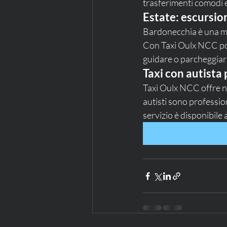
trasferimenti comodi e
Estate: escursion
Bardonecchia è una met
Con Taxi Oulx NCC pot
guidare o parcheggiare
Taxi con autista
Taxi Oulx NCC offre no
autisti sono profession
servizio è disponibile 