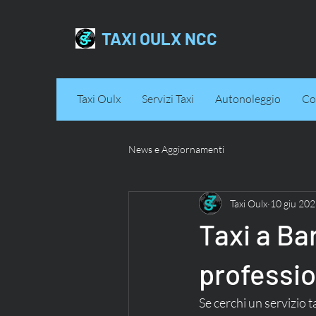
TAXI OULX NCC
Taxi Oulx
Servizi Taxi
Autonoleggio
Co
News e Aggiornamenti
Taxi Oulx
10 giu 20
Taxi a Ba
professio
Se cerchi un servizio t