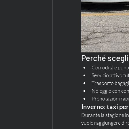
Perché scegli
Comodità e puntu
Servizio attivo tu
Trasporto bagagli
Noleggio con con
Prenotazioni rap
Inverno: taxi per
Durante la stagione in
vuole raggiungere dire