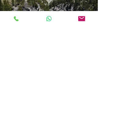
Taxi Claviere
Servizio Taxi Claviere per hotel, piste da
sci, residence e collegamenti verso
Cesana, Monginevro, Briançon e Alta Val
Susa.
Scopri