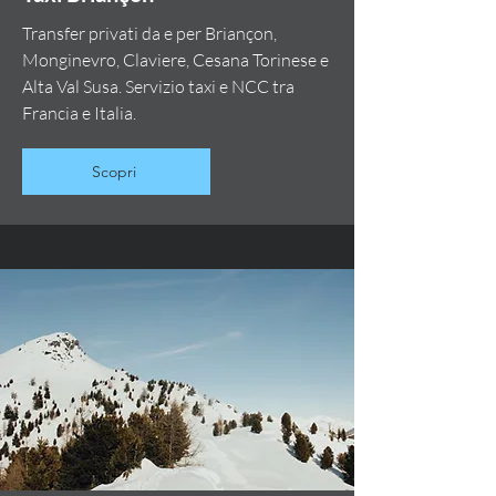
Transfer privati da e per Briançon,
Monginevro, Claviere, Cesana Torinese e
Alta Val Susa. Servizio taxi e NCC tra
Francia e Italia.
Scopri