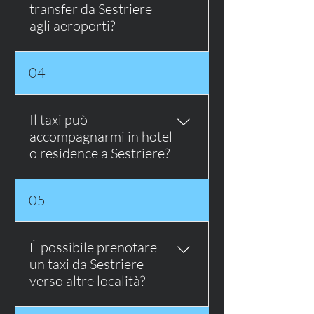
transfer da Sestriere
agli aeroporti?
Sì, sono disponibili transfer privati
04
da Sestriere verso Torino Caselle,
Milano Malpensa, Milano Linate,
Bergamo Orio al Serio e altri
Il taxi può
aeroporti del Nord Italia.
accompagnarmi in hotel
o residence a Sestriere?
Sì, il servizio è ideale per
05
raggiungere hotel, residence,
appartamenti e seconde case a
Sestriere, soprattutto se viaggi
È possibile prenotare
con bagagli, sci, snowboard o
un taxi da Sestriere
attrezzatura sportiva.
verso altre località?