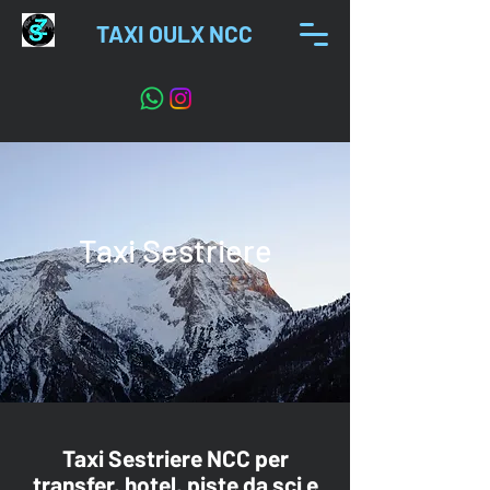
TAXI OULX NCC
Taxi Sestriere
Taxi Sestriere NCC per
transfer, hotel, piste da sci e