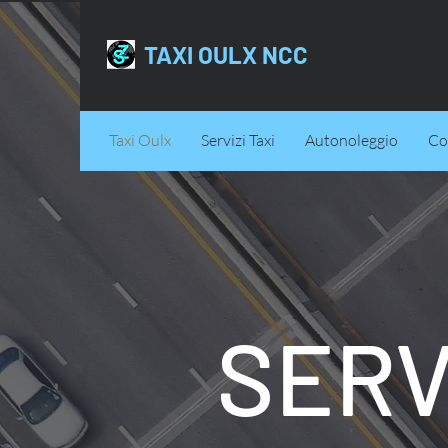
TAXI OULX NCC
Taxi Oulx
Servizi Taxi
Autonoleggio
Co
SERV