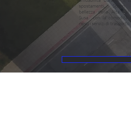
affidabilità durante i t
spostamenti. Scopri 
bellezza della Alta Val
Susa con la comodità 
nostri servizi di trasporto.