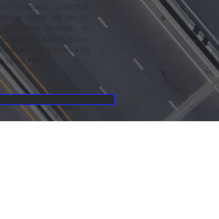
n trasporto aziendale
cabile, siamo qui per te.
il nostro servizio di
oleggio con autista, godrai
'esperienza senza pari a un
o conveniente.