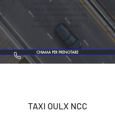
uoi
Monginevro, Sauze d'Oulx,
di u
la
Cesana, Bardonecchia e Oulx
impec
 di
verso i principali aeroporti del
Con 
dei
Nord Italia. Contattaci subito
auton
per prenotare il tuo transfer!
di un
prezz
CHIAMA PER PRENOTARE
TAXI OULX NCC