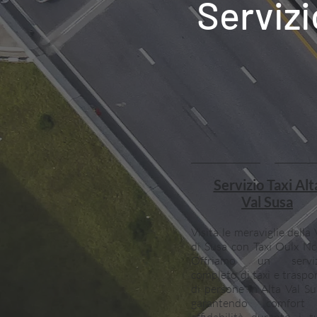
Servizi
Servizio Taxi Alt
Val Susa
Visita le meraviglie della 
di Susa con Taxi Oulx Nc
Offriamo un serviz
completo di taxi e traspo
di persone in Alta Val Su
garantendo comfort