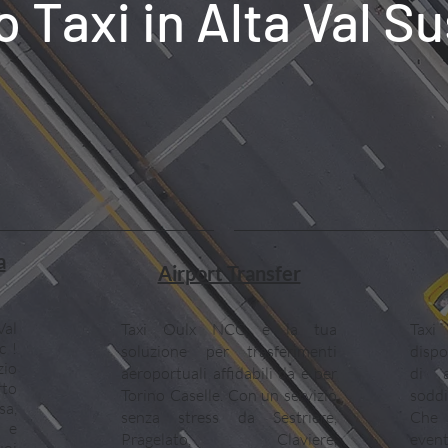
o Taxi in Alta Val 
a
Airport Transfer
Val
Taxi Oulx NCC è la tua
Taxi
c !
soluzione per trasferimenti
disp
io
aeroportuali affidabili da e per
di 
rto
Torino Caselle. Con un servizio
sodd
sa,
senza stress da Sestriere,
Che 
 e
Pragelato, Claviere,
event