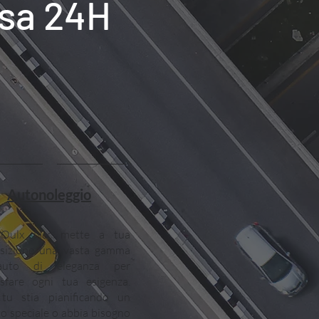
Susa 24H
Autonoleggio
 Oulx Ncc mette a tua
osizione una vasta gamma
auto di eleganza per
isfare ogni tua esigenza.
tu stia pianificando un
o speciale o abbia bisogno