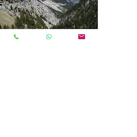
Taxi Claviere
Servizio Taxi Claviere per hotel, piste da
sci, residence e collegamenti verso
Cesana, Monginevro, Briançon e Alta Val
Susa.
Scopri