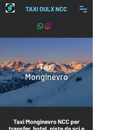
TAXI OULX NCC
Taxi
Monginevro
Taxi Monginevro NCC per
transfer, hotel, piste da sci e