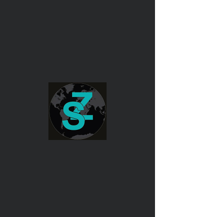
TAXI OULX NCC
News
Aún no hay ninguna
entrada publicada en
este idioma
Una vez que se publiquen entradas,
las verás aquí.
Taxi Oulx Ncc