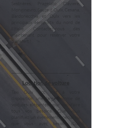
Sestrières, Pragelato, Claviere,
Monginevro, Sauze d'Oulx, Cesana,
Bardonecchia et Oulx vers les
principaux aéroports du nord de
l'Italie. Contactez-nous dès
maintenant pour réserver votre
transfert !
Location de voiture
Taxi Oulx Ncc met à votre
disposition une large gamme de
voitures élégantes pour satisfaire
tous vos besoins. Que vous
planifiiez un événement spécial ou
que vous ayez besoin d'un