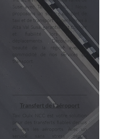
Suse avec Taxi Oulx Ncc ! Nous
proposons un service complet de
taxi et de transport de personnes à
Alta Val Susa, garantissant confort
et fiabilité lors de vos
déplacements. Découvrez la
beauté de la région avec la
commodité de nos services de
transport.
Transfert de l'aéroport
Taxi Oulx NCC est votre solution
pour des transferts fiables depuis
et vers les aéroports. Avec un
service sans stress depuis