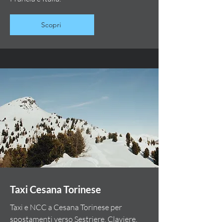
Scopri
Taxi Cesana Torinese
Taxi e NCC a Cesana Torinese per
spostamenti verso Sestriere, Claviere,