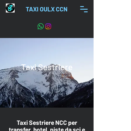
TAXI OULX CCN
Taxi Sestriere
Taxi Sestriere NCC per
transfer, hotel, piste da sci e