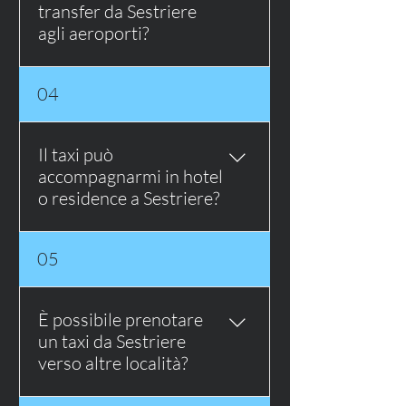
transfer da Sestriere
agli aeroporti?
Sì, sono disponibili transfer privati
04
da Sestriere verso Torino Caselle,
Milano Malpensa, Milano Linate,
Bergamo Orio al Serio e altri
Il taxi può
aeroporti del Nord Italia.
accompagnarmi in hotel
o residence a Sestriere?
Sì, il servizio è ideale per
05
raggiungere hotel, residence,
appartamenti e seconde case a
Sestriere, soprattutto se viaggi
È possibile prenotare
con bagagli, sci, snowboard o
un taxi da Sestriere
attrezzatura sportiva.
verso altre località?